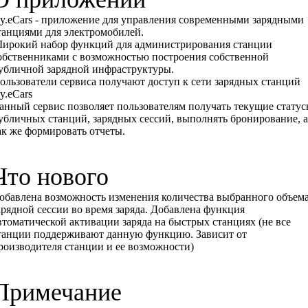
y.eCars - приложение для управления современными зарядными
танциями для электромобилей.
ирокий набор функций для администрирования станции
обственниками с возможностью построения собственной
убличной зарядной инфраструктуры.
ользователи сервиса получают доступ к сети зарядных станций
y.eCars
анный сервис позволяет пользователям получать текущие стату
убличных станций, зарядных сессий, выполнять бронирование, а
ак же формировать отчеты.
Что нового
обавлена возможность изменения количества выбранного объем
арядной сессии во время заряда. Добавлена функция
втоматической активации заряда на быстрых станциях (не все
танции поддерживают данную функцию. Зависит от
роизводителя станции и ее возможности)
Примечание